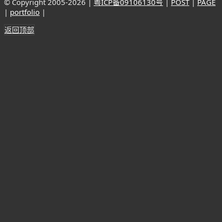
© Copyright 2005-
2026 |
粤ICP备09106130号
|
POST
|
PAGE
|
portfolio
|
返回顶部