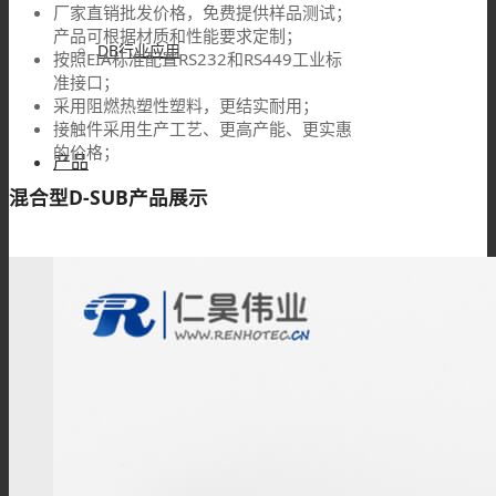
厂家直销批发价格，免费提供样品测试；
产品可根据材质和性能要求定制；
DB行业应用
按照EIA标准配置RS232和RS449工业标
准接口；
采用阻燃热塑性塑料，更结实耐用；
接触件采用生产工艺、更高产能、更实惠
的价格；
产品
混合型D-SUB产品展示
车针型D SUB
防水型D SUB