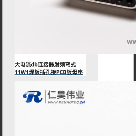
大电流db连接器射频弯式
11W1焊板插孔接PCB板母座