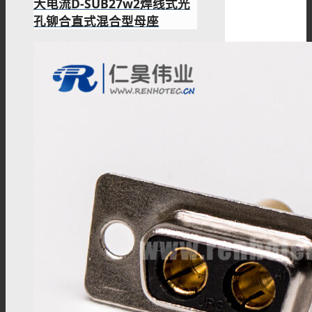
大电流D-SUB27w2焊线式光
孔铆合直式混合型母座