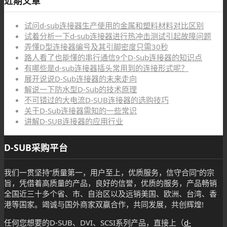
近期文章
试问d-sub连接器生产使用的金属和塑料材料对比区别
试着分析一下d-sub连接器进行热冲击测试引起故障问题
弄懂D型连接器编号及其引脚密度只需30秒
路人看了也能懂的串行通信9个D-Sub连接器的知识点
有哪些是d-sub连接器插头常用到的连接形式呢？
展开说说D-Sub连接器的未来走向
解说一下防水型D-Sub的技术原理
不可错过的大电流D-SUB连接器的选购技巧
关于D-Sub连接器需知的一些常识
讲解D-SUB连接器的应用行业
D-SUB采购平台
我们一贯坚持“质量第一，用户至上，优质服务，信守合同”的宗
旨，凭借着高质量的产品，良好的信誉，优质的服务，产品畅销
全国近三十多个省、市、自治区以及远销美国、欧洲、台湾、香
港等国家。竭诚与国外商家双赢合作，共同发展，共创辉煌!
任何您想要的D-SUB、DVI、SCSI系列产品，直接上（
d-