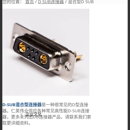
您的位置：
首页
/
D SUB连接器
/
混合型D SUB
DB平台招聘
品牌故事
DB设备展示
D-SUB混合型
连接器
是一种很常见的D型连接
器。仁昊伟业供应各种常见高性能D-SUB连接
企业文化
器，更多未列出DB连接器产品，请联系我们索
取更详细资料。