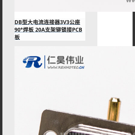
DB型大电流连接器3V3公座
90°焊板 20A支架铆锁接PCB
板