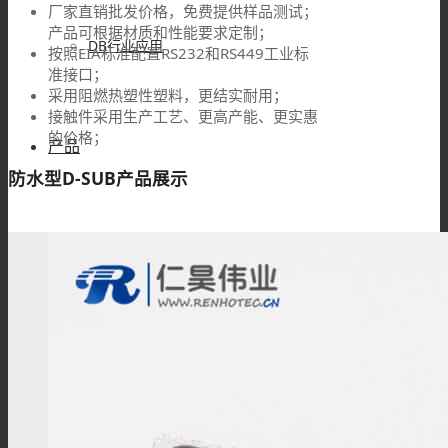
厂家直销批发价格，免费提供样品测试；
产品可根据材质和性能要求定制；
DB行业应用
按照EIA标准配置RS232和RS449工业标
准接口；
采用阻燃热塑性塑料，更结实耐用；
接触件采用生产工艺、更高产能、更实惠
的价格；
产品
防水型D-SUB产品展示
车针型D SUB
防水型D SUB