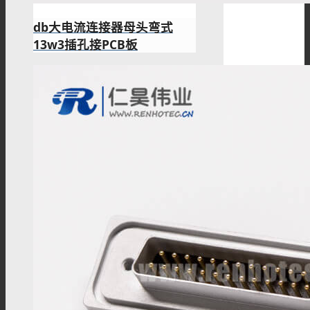
db大电流连接器母头弯式
13w3插孔接PCB板