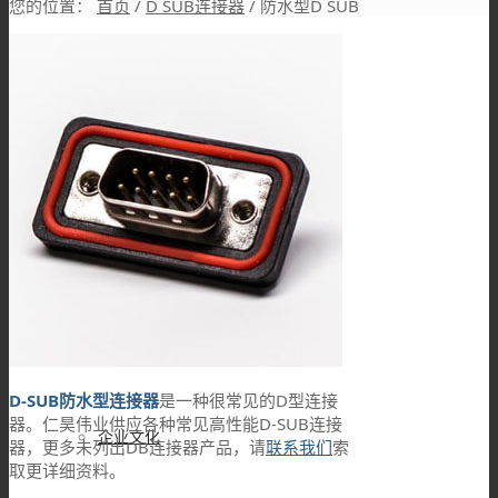
您的位置：
首页
/
D SUB连接器
/
防水型D SUB
DB平台招聘
品牌故事
DB设备展示
D-SUB防水型
连接器
是一种很常见的D型连接
器。仁昊伟业供应各种常见高性能D-SUB连接
企业文化
器，更多未列出DB连接器产品，请
联系我们
索
取更详细资料。