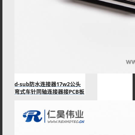
d-sub防水连接器17w2公头
弯式车针同轴连接器接PCB板