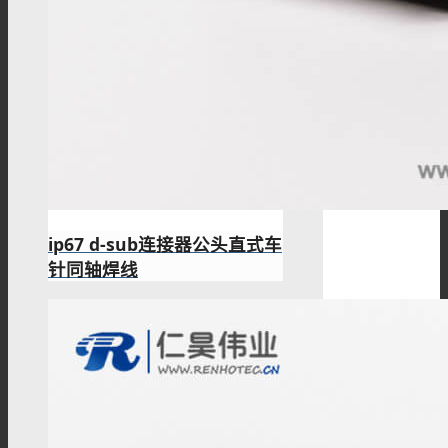
ip67 d-sub连接器公头直式车
针同轴焊线