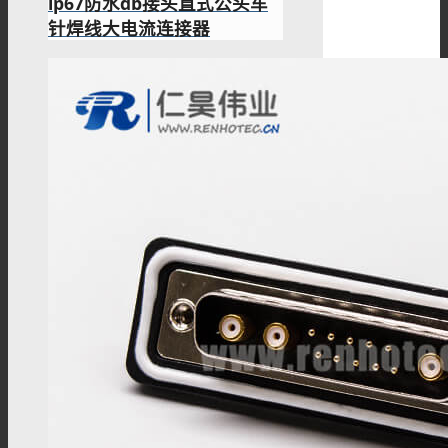
ip67防水db接头直式公头车
针焊线大电流连接器