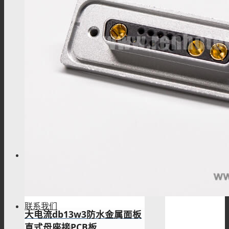
高密度D SUB
混合型D SUB
标准型D SUB
技术资料
联系我们
大电流db13w3防水金属面板
直式母座接PCB板