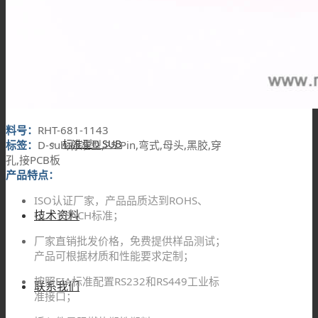
高密度D SUB
混合型D SUB
料号：
RHT-681-1143
标准型D SUB
标签：
D-sub,标准型,25 Pin,弯式,母头,黑胶,穿
孔,接PCB板
产品特点：
ISO认证厂家，产品品质达到ROHS、
技术资料
UL、REACH标准；
厂家直销批发价格，免费提供样品测试；
产品可根据材质和性能要求定制；
按照EIA标准配置RS232和RS449工业标
联系我们
准接口；