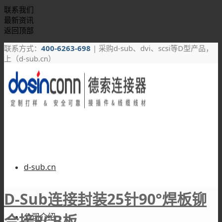
联系我们
最新资讯
返回顶部
联系方式：
400-6263-698
| 采购d-sub、dvi、scsi等D型产品，
上（d-sub.cn）
d-sub.cn
D-Sub连接封装25针90°焊板铆
合接PCB板
公司介绍