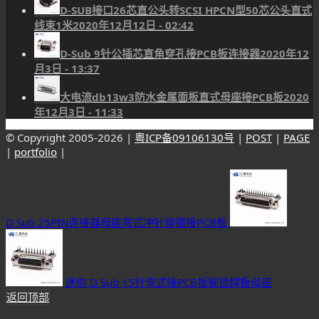
D-SUB接口26芯直公头转SCSI HPCN型50芯公头直式
线束1米
2020年12月12日 - 02:42
D-Sub 9针公插芯直角穿孔接PCB板连接器
2020年12
月3日 - 13:37
大电流db13w3防水金属面板直式母座接PCB板
2020
年12月3日 - 11:33
© Copyright 2005-
2026 |
粤ICP备09106130号
|
POST
|
PAGE
|
portfolio
|
D Sub 25PIN连接器母座弯式冲针铆锁接PCB板
迷你 D Sub 15针弯式接PCB板铆锁焊板母座
返回顶部