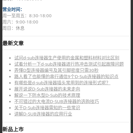
营业时间：
周一至周五：8:30-18:00
周六：9:00-18:00
周日：休息
最新文章
试问d-sub连接器生产使用的金属和塑料材料对比区别
试着分析一下d-sub连接器进行热冲击测试引起故障问题
弄懂D型连接器编号及其引脚密度只需30秒
路人看了也能懂的串行通信9个D-Sub连接器的知识点
有哪些是d-sub连接器插头常用到的连接形式呢？
展开说说D-Sub连接器的未来走向
解说一下防水型D-Sub的技术原理
不可错过的大电流D-SUB连接器的选购技巧
关于D-Sub连接器需知的一些常识
讲解D-SUB连接器的应用行业
新品上市