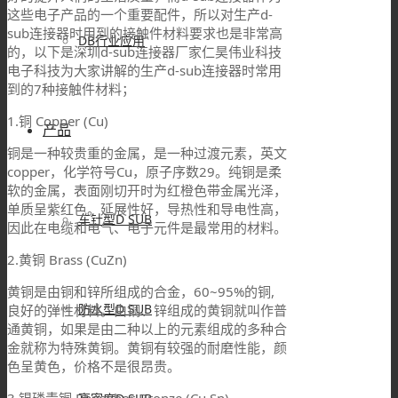
这些电子产品的一个重要配件，所以对生产d-
sub连接器时用到的接触件材料要求也是非常高
DB行业应用
的，以下是深圳d-sub连接器厂家仁昊伟业科技
电子科技为大家讲解的生产d-sub连接器时常用
到的7种接触件材料；
1.铜 Copper (Cu)
产品
铜是一种较贵重的金属，是一种过渡元素，英文
copper，化学符号Cu，原子序数29。纯铜是柔
软的金属，表面刚切开时为红橙色带金属光泽，
单质呈紫红色。延展性好，导热性和导电性高，
车针型D SUB
因此在电缆和电气、电子元件是最常用的材料。
2.黄铜 Brass (CuZn)
黄铜是由铜和锌所组成的合金，60~95%的铜,
防水型D SUB
良好的弹性材料。由铜、锌组成的黄铜就叫作普
通黄铜，如果是由二种以上的元素组成的多种合
金就称为特殊黄铜。黄铜有较强的耐磨性能，颜
色呈黄色，价格不是很昂贵。