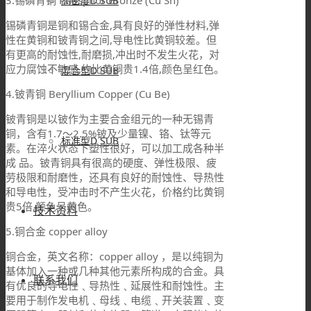
3.锡磷青铜 Phosphor Bronze (Cu Sn)
高密度D SUB
锡磷青铜是铜和锡合金,具有良好的弹性材料,弹
性在黄铜和铍青铜之间,导电性比黄铜较差。但
有更高的耐蚀性,耐磨损,冲出时不发生火花，对
应力腐蚀不敏感,约比黄铜贵1.4倍,颜色呈红色。
混合型D SUB
4.铍青铜 Beryllium Copper (Cu Be)
铍青铜是以铍作为主要合金组元的一种无锡青
铜，含有1.7～2.5%铍及少量镍、铬、钛等元
标准型D SUB
素。在淬火状态下塑性很好，可以加工成各种半
成 品。铍青铜具有很高的硬度、弹性极限、疲
劳极限和耐磨性，还具有良好的耐蚀性、导热性
和导电性，受冲击时不产生火花，价格约比黄铜
贵5倍,颜色呈黄色。
技术资料
5.铜合金 copper alloy
铜合金，英文名称：copper alloy ，是以纯铜为
基体加入一种或几种其他元素所构成的合金。具
联系我们
有优良的导电性﹑导热性﹑延展性和耐蚀性。主
要用于制作发电机﹑母线﹑电缆﹑开关装置﹑变