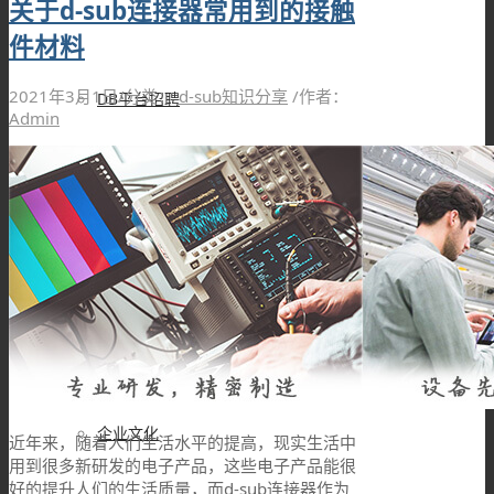
关于d-sub连接器常用到的接触
件材料
2021年3月1日
/
分类：
d-sub知识分享
/
作者：
DB平台招聘
Admin
品牌故事
DB设备展示
企业文化
近年来，随着人们生活水平的提高，现实生活中
用到很多新研发的电子产品，这些电子产品能很
好的提升人们的生活质量，而d-sub连接器作为