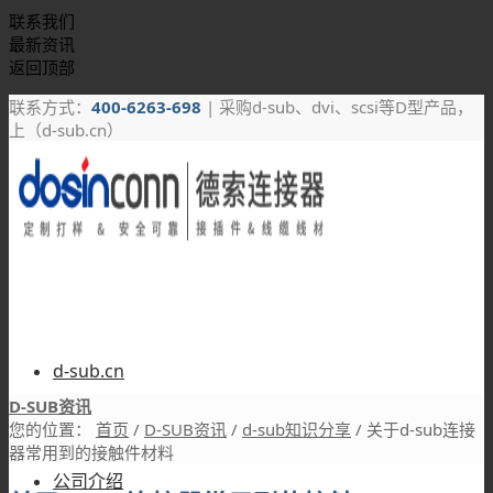
联系我们
最新资讯
返回顶部
联系方式：
400-6263-698
| 采购d-sub、dvi、scsi等D型产品，
上（d-sub.cn）
d-sub.cn
D-SUB资讯
您的位置：
首页
/
D-SUB资讯
/
d-sub知识分享
/
关于d-sub连接
器常用到的接触件材料
公司介绍