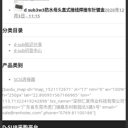
d sub3w3防水母头直式接线焊接车针镀金
2020年12
月3日 - 11:15
分类目录
d-sub知识分享
d-sub问答中心
产品类别
SCSI连接器
[baidu_map id=”map_1521172671″ zl=”17″ nm=”0″ w=”100%”
h=”250px” lat=”22.800951567166965″ lon=”
113.71322419242898″ biz_name=”深圳仁昊伟业科技有限公司”
address=”广东省东莞市虎门镇路东村新园北5路5号” email=”
sale@renhotec.com” phone=”0769-81100186″]
D-SUB采购平台