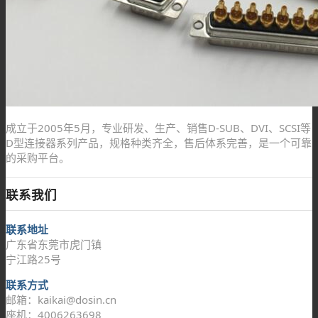
成立于2005年5月，专业研发、生产、销售D-SUB、DVI、SCSI等
D型连接器系列产品，规格种类齐全，售后体系完善，是一个可靠
的采购平台。
联系我们
联系地址
广东省东莞市虎门镇
宁江路25号
联系方式
邮箱：kaikai@dosin.cn
座机：4006263698