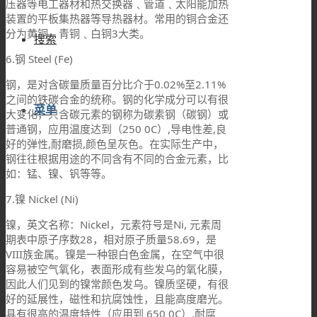
压器等电工器材和热交换器﹑管道﹑太阳能加热
装置的平板集热器等导热器材。常用的铜合金还
分为黄铜﹑青铜﹑白铜3大类。
搜索
6.钢 Steel (Fe)
钢，是对含碳量质量百分比介于0.02%至2.11%
之间的铁碳合金的统称。钢的化学成分可以有很
菜单
大变化，只含碳元素的钢称为碳素钢（碳钢）或
普通钢，应用温度达到（250 0C）,导电性差,良
好的弹性,耐磨损,颜色呈灰色。在实际生产中，
钢往往根据用途的不同含有不同的合金元素，比
如：锰、镍、钒等等。
7.镍 Nickel (Ni)
镍，英文名称：Nickel，元素符号是Ni, 元素周
期表中原子序数28，相对原子质量58.69，是
VIII族金属。镍是一种银白色金属，在空气中很
容易被空气氧化，表面形成有些发乌的氧化膜，
因此人们见到的镍常颜色发乌。镍质坚硬，有很
好的延展性，磁性和抗腐蚀性，且能高度磨光。
具有很高的温度特性（应用到 650 0C）,耐腐