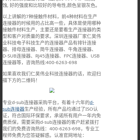
蚀, 好的强度和比较好的导电性,颜色呈银灰色。
以上讲解的7种接触件材料，前4种材料在生产
连接器的时候用的占比高一些，具体是使用哪种
接触件材料生产，主要还是要看生产连接器的类
型和客户对质量的要求。深圳连接器厂家仁昊伟
业科技电子科技生产的连接器产品有排针连接
器、排母连接器、简牛连接器、牛角连接器、
D-SUB连接器、RJ45连接器、FPC连接器、USB
连接器等，咨询热线:400-6263-698
如果喜欢我们仁昊伟业科技连接器的话，欢迎扫
描下方的二维码！
专业d-sub连接器采购平台，有着十六年的
d-
sub连接器
生产经验，所有产品均通过了ISO认
证，符合国际环保要求，承诺所有用户一年内免
费质保，需要采购d-sub连接器的客户赶紧拨打
我们的免费咨询热线：400-6263-698，专业工
程师免费为您答疑解惑。认准官网地址：