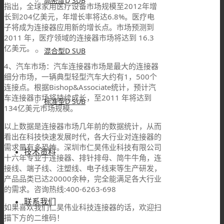
高密度D SUB
指出，全球家用医疗设备市场规模至2012年增
长到204亿美元，年增长率将达6.8%。医疗电
子将成为连接器应用新的增长点。市场预测到
2011 年，医疗领域的连接器市场将达到 16.3
亿美元。
混合型D SUB
4、汽车市场：汽车连接器市场是最大的连接器
细分市场，一辆典型轻型汽车大约有1，500个
连接点。根据Bishop&Associate统计，预计汽
车连接器市场将持续成长，至2011 年将达到
标准型D SUB
134亿美元市场规模。
以上数据是连接器市场几年前的数据统计，从而
看出在科技快速发展时代，各大行业对连接器的
需求量有多恐怖。深圳市仁昊伟业科技有限公司
技术资料
十六年专业于连接器、排针排母、简牛牛角，连
接线、端子线、注塑线、电子线束等生产研发，
产品品类已达20000余种，完全能满足各大行业
的需求。咨询热线:400-6263-698
联系我们
如果喜欢我们仁昊伟业科技连接器的话，欢迎扫
描下方的二维码！