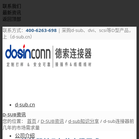
联系我们
最新资讯
返回顶部
联系方式：
400-6263-698
| 采购d-sub、dvi、scsi等D型产品，
上（d-sub.cn）
d-sub.cn
D-SUB资讯
您的位置：
首页
/
D-SUB资讯
/
d-sub知识分享
/
d-sub连接器前
几年的市场需求量
公司介绍