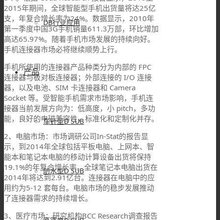
2015年期间，全球智能型手机出货量将达25亿
支，年复合增长率为24%。数据显示，2010年
DB行业应用
第一季度中国3G手机销量611.3万部，环比增加
高达65.97%。随着手机市场发展的持续向好。
手机连接器市场必将继续顺势上行。
手机所使用的连接器产品种类分为内部的 FPC
产品
连接器与板对板连接器；外部连接的 I/O 连接
器，以及电池、SIM 卡连接器和 Camera
Socket 等。受智能手机需求市场影响，手机连
接器当前发展方向为：低高度，小 pitch，多功
能，良好的电磁兼容性，标准化和定制化并存。
车针型D SUB
2、电脑市场：市场调研公司In-Stat的报告显
示，到2014年全球包括平板电脑、上网本、智
能本和笔记本电脑的移动计算设备出货将保持
19.1%的年复合增长率。全球笔记本电脑出货在
防水型D SUB
2014年将达到2.91亿台。连接器在电脑中的应
用约为5-12 套每台。电脑市场的稳步发展推动
了连接器需求的持续增长。
3、医疗市场：研究机构BCC Research调查报告