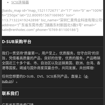
SCSI连接器
[baidu_map id=”map_1521172671″ zl=”17″ nm=”0″ w=”100%”
h=”250px” lat=”22.800951567166965″ lon=”
113.71322419242898″ biz_name=”深圳仁昊伟业科技有限公司”
address=”广东省东莞市虎门镇路东村新园北5路5号” email=”
sale@renhotec.com” phone=”0769-81100186″]
D-SUB采购平台
我们一贯坚持“质量第一，用户至上，优质服务，信守合同”的宗
旨，凭借着高质量的产品，良好的信誉，优质的服务，产品畅销
全国近三十多个省、市、自治区以及远销美国、欧洲、台湾、香
港等国家。竭诚与国外商家双赢合作，共同发展，共创辉煌!
任何您想要的D-SUB、DVI、SCSI系列产品，直接上（
d-
sub.cn
）。
联系我们
广东省东莞市虎门镇