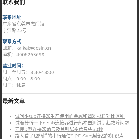
联系我们
联系地址
广东省东莞市虎门镇
宁江路25号
联系方式
邮箱：kaikai@dosin.cn
座机：4006263698
营业时间：
周一至周五：8:30-18:00
周六：9:00-18:00
周日：休息
最新文章
试问d-sub连接器生产使用的金属和塑料材料对比区别
试着分析一下d-sub连接器进行热冲击测试引起故障问题
弄懂D型连接器编号及其引脚密度只需30秒
路人看了也能懂的串行通信9个D-Sub连接器的知识点