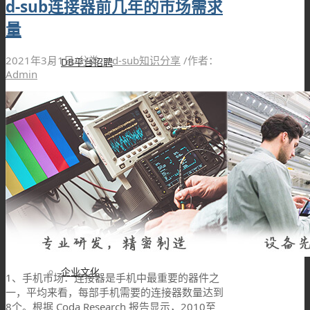
d-sub连接器前几年的市场需求
量
2021年3月1日
/
分类：
d-sub知识分享
/
作者：
DB平台招聘
Admin
品牌故事
DB设备展示
企业文化
1、手机市场：连接器是手机中最重要的器件之
一，平均来看，每部手机需要的连接器数量达到
8个。根据 Coda Research 报告显示，2010至